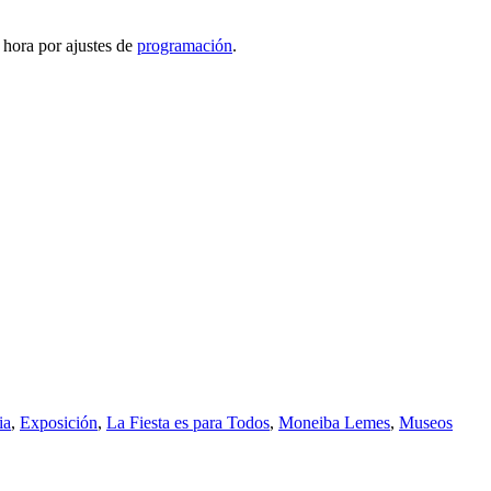
a hora por ajustes de
programación
.
ia
,
Exposición
,
La Fiesta es para Todos
,
Moneiba Lemes
,
Museos