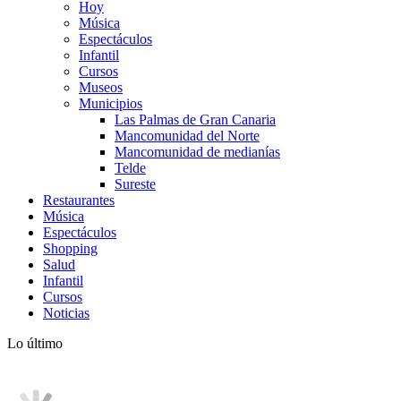
Hoy
Música
Espectáculos
Infantil
Cursos
Museos
Municipios
Las Palmas de Gran Canaria
Mancomunidad del Norte
Mancomunidad de medianías
Telde
Sureste
Restaurantes
Música
Espectáculos
Shopping
Salud
Infantil
Cursos
Noticias
Lo último