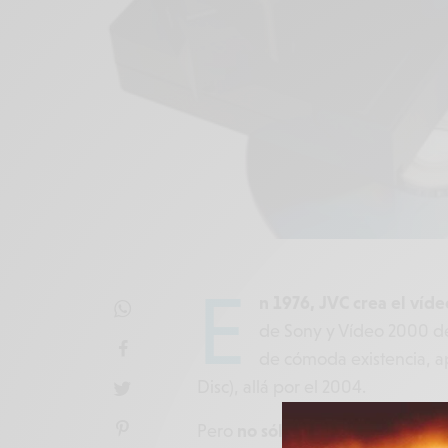
E
n 1976, JVC crea el ví
de Sony y Vídeo 2000 de 
de cómoda existencia, a
Disc), allá por el 2004.
Pero
no sólo ha sido el DVD el 