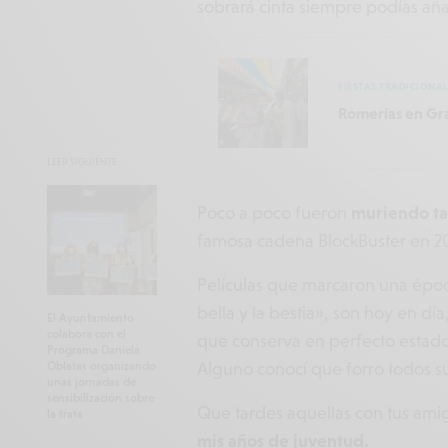
sobrará cinta siempre podías aña
FIESTAS TRADICIONAL
Romerías en Gra
LEER SIGUIENTE
Poco a poco fueron
muriendo ta
famosa cadena BlockBuster en 2
Películas que marcaron una époc
bella y la bestia», son hoy en dí
El Ayuntamiento
colabora con el
que conserva en perfecto estado 
Programa Daniela
Alguno conocí que forro todos su
Oblatas organizando
unas jornadas de
sensibilización sobre
Que tardes aquellas con tus ami
la trata
mis años de juventud.