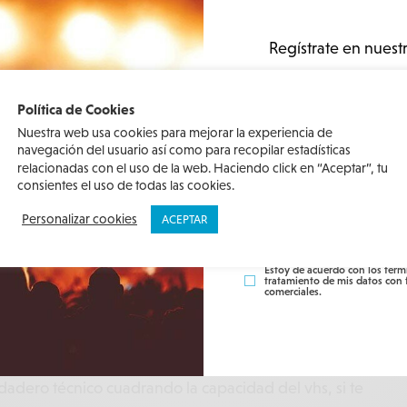
tal, la verdadera amenaza corría ya por el año 2000,
Regístrate en nuest
r los hogares
Internet y un E-Mule popularizó las
¡Estate siempre al tanto
ocio y cultura en Gran Ca
Política de Cookies
emás de esos vídeos caseros de comuniones, cumpleaños
Brújula!
Nuestra web usa cookies para mejorar la experiencia de
uraban poniendo asiduamente.
navegación del usuario así como para recopilar estadísticas
relacionadas con el uso de la web. Haciendo click en “Aceptar”, tu
arios carnés de socio de múltiples videoclub, y es que era
consientes el uso de todas las cookies.
s enteras rebuscando a la caza de algún título o
Personalizar cookies
ACEPTAR
REGÍSTRAT
re estaba alquilado
.
ame tierra!,
cuando llegabas a este santuario del cine y
Estoy de acuerdo con los térm
tratamiento de mis datos con 
comerciales.
a cinta
o te habías pasado un día e intentabas hacer la
ileres para evitar la multa.
todo un artista diseñando portadas para las pelis que
dadero técnico cuadrando la capacidad del vhs, si te