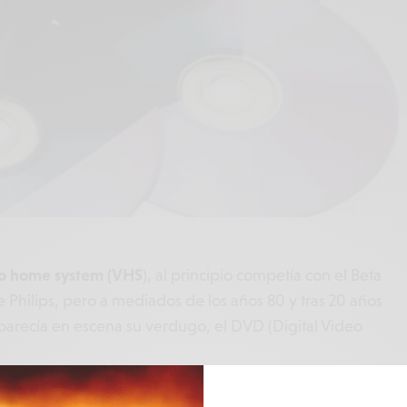
deo home system (VHS
), al principio competía con el Beta
Philips, pero a mediados de los años 80 y tras 20 años
parecía en escena su verdugo, el DVD (Digital Video
causante
de la muerte natural del VHS.