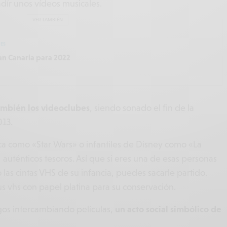
dír unos vídeos musicales.
VER TAMBIÉN
ES
n Canaria para 2022
mbién los videoclubes
, siendo sonado el fin de la
013.
a como «Star Wars» o infantiles de Disney como «La
a, auténticos tesoros. Así que si eres una de esas personas
las cintas VHS de su infancia, puedes sacarle partido.
s vhs con papel platina para su conservación.
gos intercambiando películas,
un acto social simbólico de