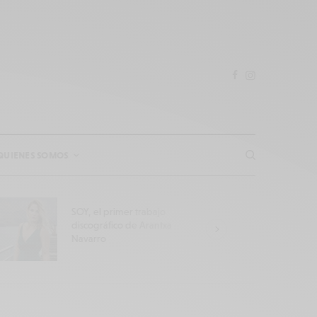
QUIENES SOMOS
mer trabajo
Escultura de 600 piezas que
o de Arantxa
rinde homenaje a las
caladoras de Ingenio