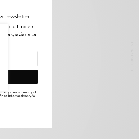
ra newsletter
 de lo último en
naria gracias a La
ENTRADA SIGUIENTE
E
inos y condiciones y el
fines informativos y/o