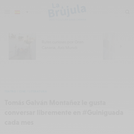
Rutas curiosas por Gran
L
Canaria, Axis Mundi
T
TEATRO / CINE / LITERATURA
Tomás Galván Montañez le gusta
conversar libremente en #Guiniguada
cada mes